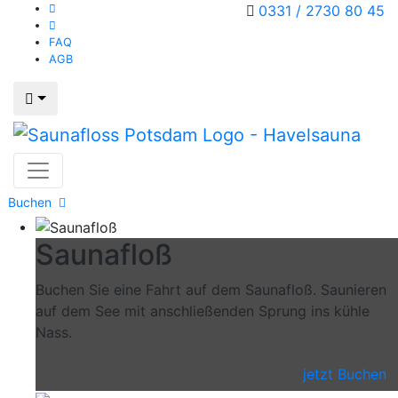
0331 / 2730 80 45
FAQ
AGB
Buchen
Saunafloß
Buchen Sie eine Fahrt auf dem Saunafloß. Saunieren
auf dem See mit anschließenden Sprung ins kühle
Nass.
jetzt Buchen